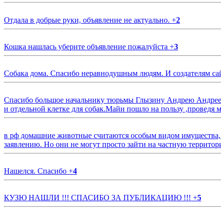
Отдала в добрые руки, объявление не актуально.
+
2
Кошка нашлась уберите объявление пожалуйста
+
3
Собака дома. Спасибо неравнодушным людям. И создателям са
Спасибо большое начальнику тюрьмы Глызину Андрею Андрееви
и отдельной клетке для собак.Майи пошло на пользу ,проведя м
в рф домашние животные считаются особым видом имущества, и 
заявлению. Но они не могут просто зайти на частную территор
Нашелся. Спасибо
+
4
КУЗЮ НАШЛИ !!! СПАСИБО ЗА ПУБЛИКАЦИЮ !!!
+
5