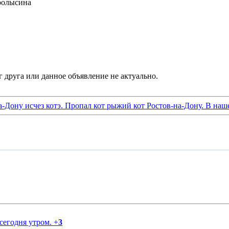
ролысина
а-Дону исчез котэ. Пропал кот рыжий кот Ростов-на-Дону. В наш
 сегодня утром.
+
3