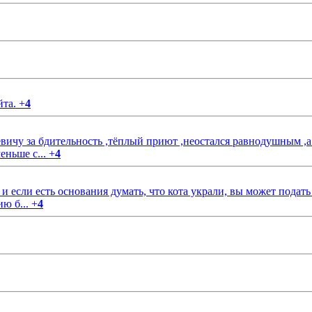
йта.
+
4
чу за бдительность ,тёплый приют ,неостался равнодушным ,а
еньше с...
+
4
если есть основания думать, что кота украли, вы может подать
ию б...
+
4