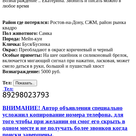
Вознаграждение .. Екатерина. Звонить и писать можно в
любое время
Район где потерялся:
Ростов-на-Дону, СЖМ, район рынка
квадро
Пол животного:
Самка
Порода:
Мейн-кун
Кличка:
Буся/Бусинка
Окрас:
Преобладают в окрасе коричневый и черный
Особые приметы:
На шее ошейник и силиконовый брелок,
включается мигающий сигнал при нажатии, ласковая, может
смело даться в руки, большой и пушистый хвост
Вознаграждение:
5000 руб.
Тел:
Тел:
ВНИМАНИЕ! Автор объявления специально
усложнил копирование номера телефона, для
того чтобы при желании он смог его скрыть в
одном месте и не получать более звонков когда
поиски завершены.