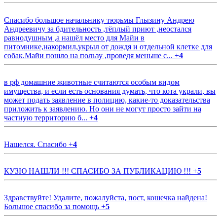
Спасибо большое начальнику тюрьмы Глызину Андрею
Андреевичу за бдительность ,тёплый приют ,неостался
равнодушным ,а нашёл место для Майи в
питомнике,накормил,укрыл от дождя и отдельной клетке для
собак.Майи пошло на пользу ,проведя меньше с...
+
4
в рф домашние животные считаются особым видом
имущества, и если есть основания думать, что кота украли, вы
может подать заявление в полицию, какие-то доказательства
приложить к заявлению. Но они не могут просто зайти на
частную территорию б...
+
4
Нашелся. Спасибо
+
4
КУЗЮ НАШЛИ !!! СПАСИБО ЗА ПУБЛИКАЦИЮ !!!
+
5
Здравствуйте! Удалите, пожалуйста, пост, кошечка найдена!
Большое спасибо за помощь
+
5