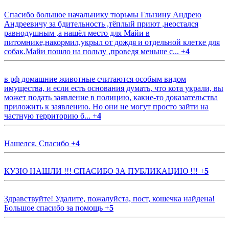
Спасибо большое начальнику тюрьмы Глызину Андрею
Андреевичу за бдительность ,тёплый приют ,неостался
равнодушным ,а нашёл место для Майи в
питомнике,накормил,укрыл от дождя и отдельной клетке для
собак.Майи пошло на пользу ,проведя меньше с...
+
4
в рф домашние животные считаются особым видом
имущества, и если есть основания думать, что кота украли, вы
может подать заявление в полицию, какие-то доказательства
приложить к заявлению. Но они не могут просто зайти на
частную территорию б...
+
4
Нашелся. Спасибо
+
4
КУЗЮ НАШЛИ !!! СПАСИБО ЗА ПУБЛИКАЦИЮ !!!
+
5
Здравствуйте! Удалите, пожалуйста, пост, кошечка найдена!
Большое спасибо за помощь
+
5