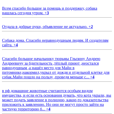
Всем спасибо большое за помощь и поддержку, собака
нашлась сегодня утром.
+
3
Отдала в добрые руки, объявление не актуально.
+
2
Собака дома. Спасибо неравнодушным людям. И создателям
сайта.
+
4
Спасибо большое начальнику тюрьмы Глызину Андрею
Андреевичу за бдительность ,тёплый приют ,неостался
равнодушным ,а нашёл место для Майи в
питомнике,накормил,укрыл от дождя и отдельной клетке для
собак.Майи пошло на пользу ,проведя меньше с...
+
4
в рф домашние животные считаются особым видом
имущества, и если есть основания думать, что кота украли, вы
может подать заявление в полицию, какие-то доказательства
приложить к заявлению. Но они не могут просто зайти на
частную территорию б...
+
4