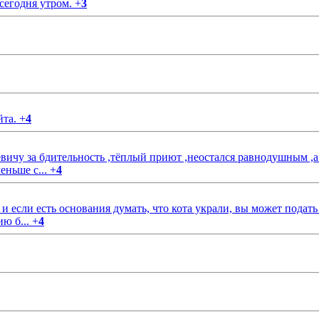
 сегодня утром.
+
3
йта.
+
4
чу за бдительность ,тёплый приют ,неостался равнодушным ,а
еньше с...
+
4
если есть основания думать, что кота украли, вы может подать
ию б...
+
4