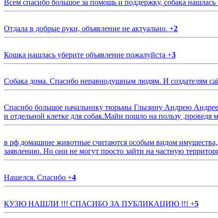
Всем спасибо большое за помощь и поддержку, собака нашлась
Отдала в добрые руки, объявление не актуально.
+
2
Кошка нашлась уберите объявление пожалуйста
+
3
Собака дома. Спасибо неравнодушным людям. И создателям са
Спасибо большое начальнику тюрьмы Глызину Андрею Андрееви
и отдельной клетке для собак.Майи пошло на пользу ,проведя м
в рф домашние животные считаются особым видом имущества, и 
заявлению. Но они не могут просто зайти на частную территор
Нашелся. Спасибо
+
4
КУЗЮ НАШЛИ !!! СПАСИБО ЗА ПУБЛИКАЦИЮ !!!
+
5