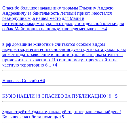
Спасибо большое начальнику тюрьмы Глызину Андрею
Андреевичу за бдительность ,тёплый приют ,неостался
равнодушным ,а нашёл место для Майи в
питомнике,накормил,укрыл от дождя и отдельной клетке для
собак.Майи пошло на пользу ,проведя меньше с...
+
4
в рф домашние животные считаются особым видом
имущества, и если есть основания думать, что кота украли, вы
может подать заявление в полицию, какие-то доказательства
приложить к заявлению. Но они не могут просто зайти на
частную территорию б...
+
4
Нашелся. Спасибо
+
4
КУЗЮ НАШЛИ !!! СПАСИБО ЗА ПУБЛИКАЦИЮ !!!
+
5
Здравствуйте! Удалите, пожалуйста, пост, кошечка найдена!
Большое спасибо за помощь
+
5