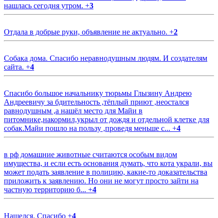
нашлась сегодня утром.
+
3
Отдала в добрые руки, объявление не актуально.
+
2
Собака дома. Спасибо неравнодушным людям. И создателям
сайта.
+
4
Спасибо большое начальнику тюрьмы Глызину Андрею
Андреевичу за бдительность ,тёплый приют ,неостался
равнодушным ,а нашёл место для Майи в
питомнике,накормил,укрыл от дождя и отдельной клетке для
собак.Майи пошло на пользу ,проведя меньше с...
+
4
в рф домашние животные считаются особым видом
имущества, и если есть основания думать, что кота украли, вы
может подать заявление в полицию, какие-то доказательства
приложить к заявлению. Но они не могут просто зайти на
частную территорию б...
+
4
Нашелся. Спасибо
+
4