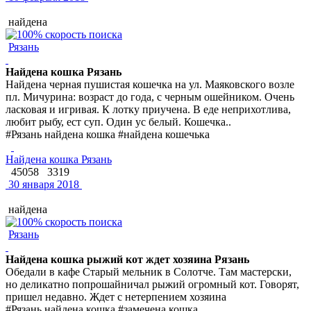
найдена
Рязань
Найдена кошка Рязань
Найдена черная пушистая кошечка на ул. Маяковского возле
пл. Мичурина: возраст до года, с черным ошейником. Очень
ласковая и игривая. К лотку приучена. В еде неприхотлива,
любит рыбу, ест суп. Один ус белый. Кошечка..
#Рязань найдена кошка #найдена кошечька
Найдена кошка Рязань
45058
3319
30 января 2018
найдена
Рязань
Найдена кошка рыжий кот ждет хозяина Рязань
Обедали в кафе Старый мельник в Солотче. Там мастерски,
но деликатно попрошайничал рыжий огромный кот. Говорят,
пришел недавно. Ждет с нетерпением хозяина
#Рязань найдена кошка #замечена кошка