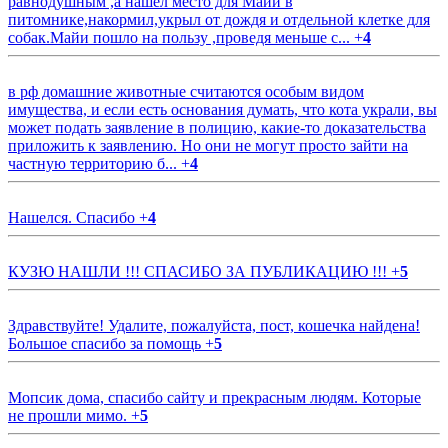
равнодушным ,а нашёл место для Майи в
питомнике,накормил,укрыл от дождя и отдельной клетке для
собак.Майи пошло на пользу ,проведя меньше с...
+
4
в рф домашние животные считаются особым видом
имущества, и если есть основания думать, что кота украли, вы
может подать заявление в полицию, какие-то доказательства
приложить к заявлению. Но они не могут просто зайти на
частную территорию б...
+
4
Нашелся. Спасибо
+
4
КУЗЮ НАШЛИ !!! СПАСИБО ЗА ПУБЛИКАЦИЮ !!!
+
5
Здравствуйте! Удалите, пожалуйста, пост, кошечка найдена!
Большое спасибо за помощь
+
5
Мопсик дома, спасибо сайту и прекрасным людям. Которые
не прошли мимо.
+
5