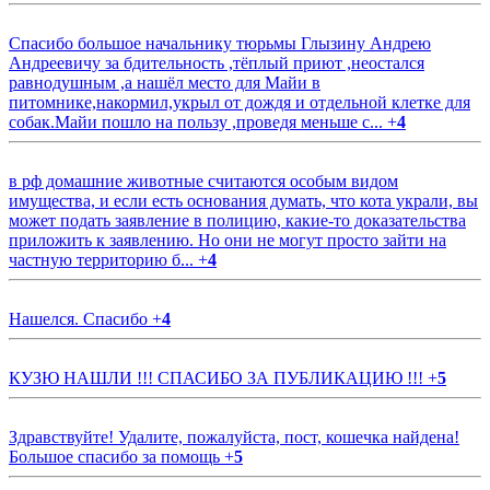
Спасибо большое начальнику тюрьмы Глызину Андрею
Андреевичу за бдительность ,тёплый приют ,неостался
равнодушным ,а нашёл место для Майи в
питомнике,накормил,укрыл от дождя и отдельной клетке для
собак.Майи пошло на пользу ,проведя меньше с...
+
4
в рф домашние животные считаются особым видом
имущества, и если есть основания думать, что кота украли, вы
может подать заявление в полицию, какие-то доказательства
приложить к заявлению. Но они не могут просто зайти на
частную территорию б...
+
4
Нашелся. Спасибо
+
4
КУЗЮ НАШЛИ !!! СПАСИБО ЗА ПУБЛИКАЦИЮ !!!
+
5
Здравствуйте! Удалите, пожалуйста, пост, кошечка найдена!
Большое спасибо за помощь
+
5