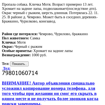
Пропала собака. Кличка Мотя. Возраст примерно 13 лет.
Хромает на задние лапы, подволакивает(последствие дтп).
Окрас черный с рыжим, шерсть длинная. Потерялась 22. 11.
25. В районе д. Чемрово. Может быть в соседних деревнях-
Бражкино, Чурилково, конезавод.
Район где потерялся:
Чемрово, Чурилово, бражкино
Пол животного:
Самка
Кличка:
Мотя
Окрас:
Черный с рыжим
Особые приметы:
Хромает на задние лапы
Вознаграждение:
1000 руб.
Тел:
Тел:
ВНИМАНИЕ! Автор объявления специально
усложнил копирование номера телефона, для
того чтобы при желании он смог его скрыть в
одном месте и не получать более звонков когда
поиски завершены.