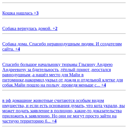
Кошка нашлась
+
3
Собака вернулась домой.
+
2
Собака дома. Спасибо неравнодушным людям. И создателям
сайта.
+
4
Спасибо большое начальнику тюрьмы Глызину Андрею
Андреевичу за бдительность ,тёплый приют ,неостался
равнодушным ,а нашёл место для Майи в
питомнике,накормил,укрыл от дождя и отдельной клетке для
собак.Майи пошло на пользу ,проведя меньше с...
+
4
в рф домашние животные считаются особым видом
имущества, и если есть основания думать, что кота украли, вы
может подать заявление в полицию, какие-то доказательства
приложить к заявлению. Но они не могут просто зайти на
частную территорию б...
+
4