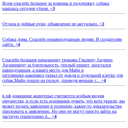
Всем спасибо большое за помощь и поддержку, собака
нашлась сегодня утром.
+
3
Отдала в добрые руки, объявление не актуально.
+
2
Собака дома. Спасибо неравнодушным людям. И создателям
сайта.
+
4
Спасибо большое начальнику тюрьмы Глызину Андрею
Андреевичу за бдительность ,тёплый приют ,неостался
равнодушным ,а нашёл место для Майи в
питомнике,накормил,укрыл от дождя и отдельной клетке для
собак.Майи пошло на пользу ,проведя меньше с...
+
4
в рф домашние животные считаются особым видом
имущества, и если есть основания думать, что кота украли, вы
может подать заявление в полицию, какие-то доказательства
приложить к заявлению. Но они не могут просто зайти на
частную территорию б...
+
4