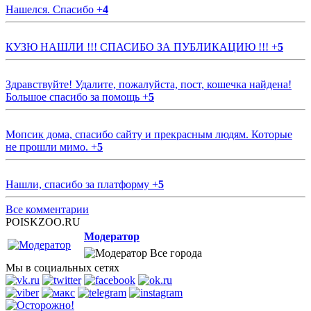
Нашелся. Спасибо
+
4
КУЗЮ НАШЛИ !!! СПАСИБО ЗА ПУБЛИКАЦИЮ !!!
+
5
Здравствуйте! Удалите, пожалуйста, пост, кошечка найдена!
Большое спасибо за помощь
+
5
Мопсик дома, спасибо сайту и прекрасным людям. Которые
не прошли мимо.
+
5
Нашли, спасибо за платформу
+
5
Все комментарии
POISKZOO.RU
Модератор
Все города
Мы в социальных сетях