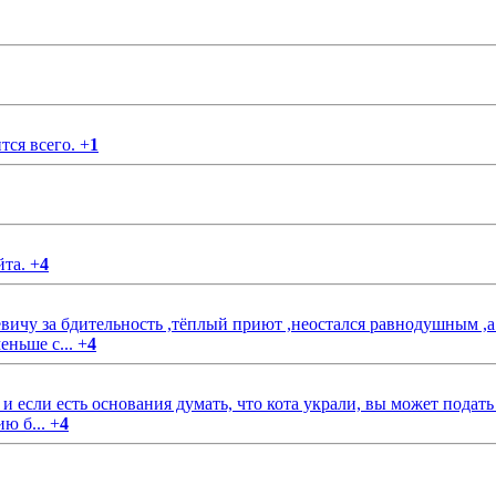
тся всего.
+
1
йта.
+
4
чу за бдительность ,тёплый приют ,неостался равнодушным ,а
еньше с...
+
4
если есть основания думать, что кота украли, вы может подать
ию б...
+
4