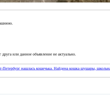
машнюю.
т-Петербург нашлась кошечька. Найдена кошка шушары, школьна