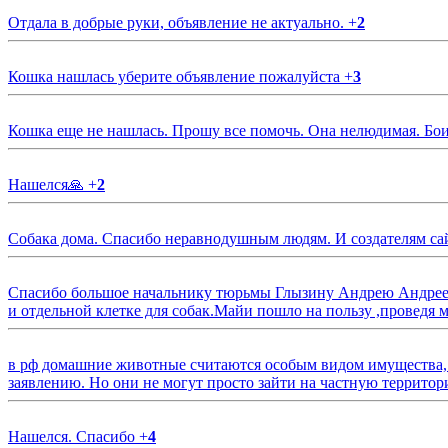
Отдала в добрые руки, объявление не актуально.
+
2
Кошка нашлась уберите объявление пожалуйста
+
3
Кошка еще не нашлась. Прошу все помочь. Она нелюдимая. Бои
Нашелся🙏
+
2
Собака дома. Спасибо неравнодушным людям. И создателям са
Спасибо большое начальнику тюрьмы Глызину Андрею Андрееви
и отдельной клетке для собак.Майи пошло на пользу ,проведя м
в рф домашние животные считаются особым видом имущества, и 
заявлению. Но они не могут просто зайти на частную территор
Нашелся. Спасибо
+
4