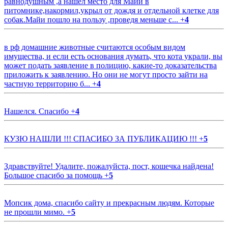
равнодушным ,а нашёл место для Майи в
питомнике,накормил,укрыл от дождя и отдельной клетке для
собак.Майи пошло на пользу ,проведя меньше с...
+
4
в рф домашние животные считаются особым видом
имущества, и если есть основания думать, что кота украли, вы
может подать заявление в полицию, какие-то доказательства
приложить к заявлению. Но они не могут просто зайти на
частную территорию б...
+
4
Нашелся. Спасибо
+
4
КУЗЮ НАШЛИ !!! СПАСИБО ЗА ПУБЛИКАЦИЮ !!!
+
5
Здравствуйте! Удалите, пожалуйста, пост, кошечка найдена!
Большое спасибо за помощь
+
5
Мопсик дома, спасибо сайту и прекрасным людям. Которые
не прошли мимо.
+
5