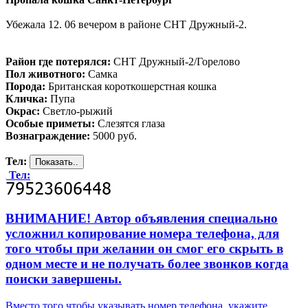
Убежала 12. 06 вечером в районе СНТ Дружный-2.
Район где потерялся:
СНТ Дружный-2/Горелово
Пол животного:
Самка
Порода:
Британская короткошерстная кошка
Кличка:
Пупа
Окрас:
Светло-рыжий
Особые приметы:
Слезятся глаза
Вознаграждение:
5000 руб.
Тел:
Тел:
ВНИМАНИЕ! Автор объявления специально
усложнил копирование номера телефона, для
того чтобы при желании он смог его скрыть в
одном месте и не получать более звонков когда
поиски завершены.
Вместо того чтобы указывать номер телефона, укажите