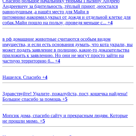
Спасибо большое начальнику тюрьмы Глызину Андрею
Андреевичу за бдительность ,тёплый приют ,неостался
равнодушным ,а нашёл место для Майи в
питомнике,накормил,укрыл от дождя и отдельной клетке для
собак.Майи пошло на пользу ,проведя меньше с...
+
4
в рф домашние животные считаются особым видом
имущества, и если есть основания думать, что кота украли, вы
может подать заявление в полицию, какие-то доказательства
приложить к заявлению. Но они не могут просто зайти на
частную территорию б...
+
4
Нашелся. Спасибо
+
4
Здравствуйте! Удалите, пожалуйста, пост, кошечка найдена!
Большое спасибо за помощь
+
5
Мопсик дома, спасибо сайту и прекрасным людям. Которые
не прошли мимо.
+
5