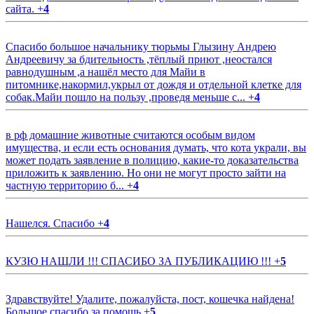
сайта.
+
4
Спасибо большое начальнику тюрьмы Глызину Андрею
Андреевичу за бдительность ,тёплый приют ,неостался
равнодушным ,а нашёл место для Майи в
питомнике,накормил,укрыл от дождя и отдельной клетке для
собак.Майи пошло на пользу ,проведя меньше с...
+
4
в рф домашние животные считаются особым видом
имущества, и если есть основания думать, что кота украли, вы
может подать заявление в полицию, какие-то доказательства
приложить к заявлению. Но они не могут просто зайти на
частную территорию б...
+
4
Нашелся. Спасибо
+
4
КУЗЮ НАШЛИ !!! СПАСИБО ЗА ПУБЛИКАЦИЮ !!!
+
5
Здравствуйте! Удалите, пожалуйста, пост, кошечка найдена!
Большое спасибо за помощь
+
5