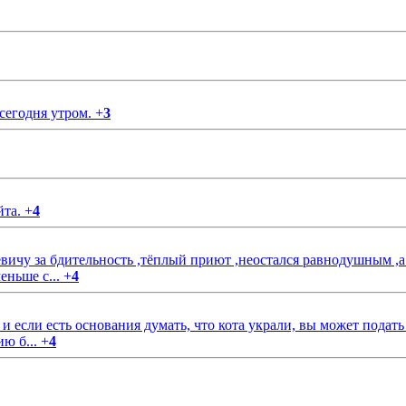
 сегодня утром.
+
3
йта.
+
4
чу за бдительность ,тёплый приют ,неостался равнодушным ,а
еньше с...
+
4
если есть основания думать, что кота украли, вы может подать
ию б...
+
4