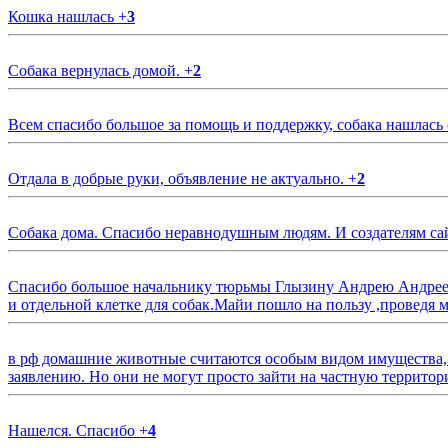
Кошка нашлась
+
3
Собака вернулась домой.
+
2
Всем спасибо большое за помощь и поддержку, собака нашлась
Отдала в добрые руки, объявление не актуально.
+
2
Собака дома. Спасибо неравнодушным людям. И создателям са
Спасибо большое начальнику тюрьмы Глызину Андрею Андрееви
и отдельной клетке для собак.Майи пошло на пользу ,проведя м
в рф домашние животные считаются особым видом имущества, и 
заявлению. Но они не могут просто зайти на частную территор
Нашелся. Спасибо
+
4