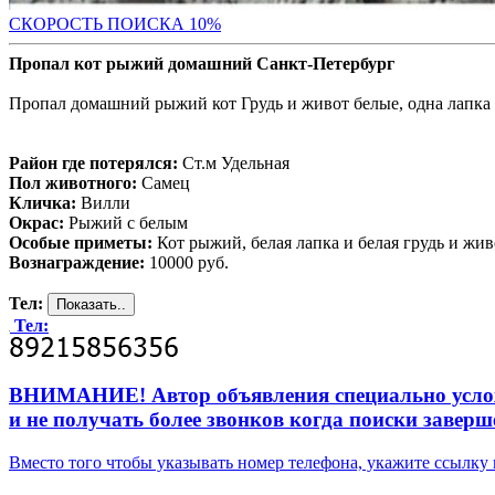
С
КОРОСТЬ ПОИСКА 10%
Пропал кот рыжий домашний Санкт-Петербург
Пропал домашний рыжий кот Грудь и живот белые, одна лапка 
Район где потерялся:
Ст.м Удельная
Пол животного:
Самец
Кличка:
Вилли
Окрас:
Рыжий с белым
Особые приметы:
Кот рыжий, белая лапка и белая грудь и жив
Вознаграждение:
10000 руб.
Тел:
Тел:
ВНИМАНИЕ! Автор объявления специально усложни
и не получать более звонков когда поиски заверш
Вместо того чтобы указывать номер телефона, укажите ссылк