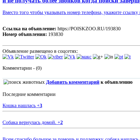
и не получать более звонков когда поиски заверш
Вместо того чтобы указывать номер телефона, укажите ссылк
Ссылка на объявление:
https://POISKZOO.RU/193830
Номер объявления:
193830
Объявление размещено в соцсетях:
Комментарии - (0)
Добавить комментарий
к объявлению
Последние комментарии
Кошка нашлась
+
3
Собака вернулась домой.
+
2
Всем спасибо большое за помощь и поддержку, собака нашлась