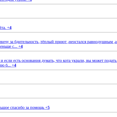
йта.
+
4
чу за бдительность ,тёплый приют ,неостался равнодушным ,а
еньше с...
+
4
если есть основания думать, что кота украли, вы может подать
ию б...
+
4
ольшое спасибо за помощь
+
5