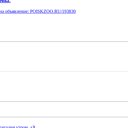
ены.
у на объявление: POISKZOO.RU/193830
 сегодня утром.
+
3