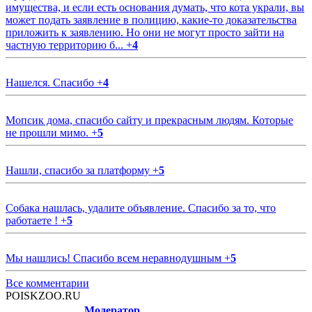
имущества, и если есть основания думать, что кота украли, вы
может подать заявление в полицию, какие-то доказательства
приложить к заявлению. Но они не могут просто зайти на
частную территорию б...
+
4
Нашелся. Спасибо
+
4
Мопсик дома, спасибо сайту и прекрасным людям. Которые
не прошли мимо.
+
5
Нашли, спасибо за платформу
+
5
Собака нашлась, удалите объявление. Спасибо за то, что
работаете !
+
5
Мы нашлись! Спасибо всем неравнодушным
+
5
Все комментарии
POISKZOO.RU
Модератор