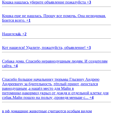
Кошка нашлась уберите объявление пожалуйста
+
3
Кошка еще не нашлась. Прошу все помочь. Она нелюдимая.
Боится всего.
+
1
Нашелся🙏
+
2
Кот нашелся! Удалите, пожалуйста, объявление!
+
3
Собака дома. Спасибо неравнодушным людям. И создателям
сайта.
+
4
Спасибо большое начальнику тюрьмы Глызину Андрею
Андреевичу за бдительность ,тёплый приют ,неостался
равнодушным ,а нашёл место для Майи в
питомнике,накормил,укрыл от дождя и отдельной клетке для
собак.Майи пошло на пользу ,проведя меньше с...
+
4
в рф домашние животные считаются особым видом