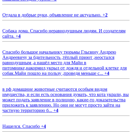
Отдала в добрые руки, объявление не актуально.
+
2
Собака дома. Спасибо неравнодушным людям. И создателям
сайта.
+
4
Спасибо большое начальнику тюрьмы Глызину Андрею
Андреевичу за бдительность ,тёплый приют ,неостался
равнодушным ,а нашёл место для Майи в
питомнике,накормил,укрыл от дождя и отдельной клетке для
собак.Майи пошло на пользу ,проведя меньше с...
+
4
в рф домашние животные считаются особым видом
имущества, и если есть основания думать, что кота украли, вы
может подать заявление в полицию, какие-то доказательства
приложить к заявлению. Но они не могут просто зайти на
частную территорию б...
+
4
Нашелся. Спасибо
+
4