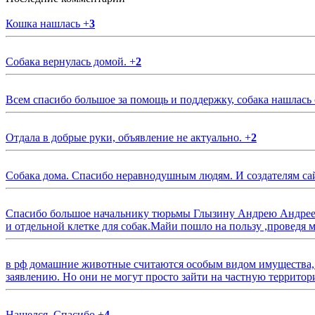
Кошка нашлась
+
3
Собака вернулась домой.
+
2
Всем спасибо большое за помощь и поддержку, собака нашлась
Отдала в добрые руки, объявление не актуально.
+
2
Собака дома. Спасибо неравнодушным людям. И создателям са
Спасибо большое начальнику тюрьмы Глызину Андрею Андрееви
и отдельной клетке для собак.Майи пошло на пользу ,проведя м
в рф домашние животные считаются особым видом имущества, и 
заявлению. Но они не могут просто зайти на частную территор
Нашелся. Спасибо
+
4