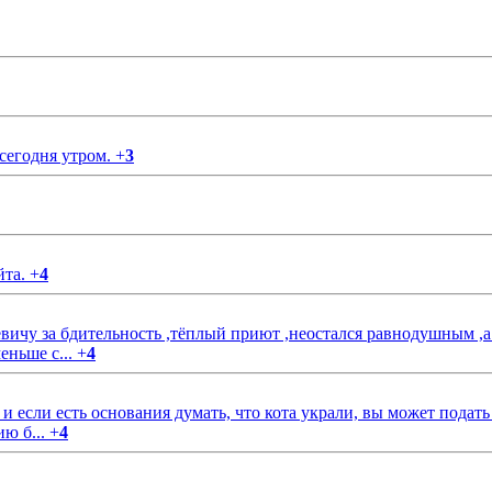
 сегодня утром.
+
3
йта.
+
4
чу за бдительность ,тёплый приют ,неостался равнодушным ,а
еньше с...
+
4
если есть основания думать, что кота украли, вы может подать
ию б...
+
4