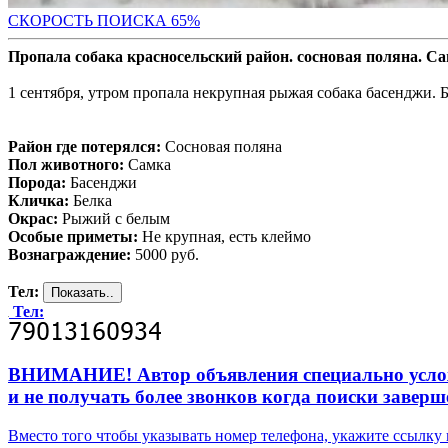
СКОРОСТЬ ПОИС
КА 65%
Пропала собака красносельский район. сосновая поляна. С
1 сентября, утром пропала некрупная рыжая собака басенджи. Б
Район где потерялся:
Сосновая поляна
Пол животного:
Самка
Порода:
Басенджи
Кличка:
Белка
Окрас:
Рыжий с белым
Особые приметы:
Не крупная, есть клеймо
Вознаграждение:
5000 руб.
Тел:
Тел:
ВНИМАНИЕ! Автор объявления специально усложни
и не получать более звонков когда поиски заверш
Вместо того чтобы указывать номер телефона, укажите ссылк