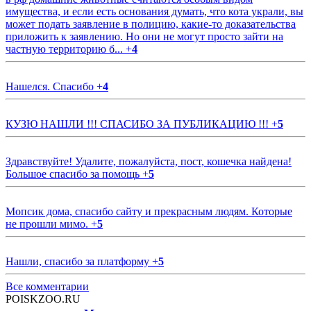
имущества, и если есть основания думать, что кота украли, вы
может подать заявление в полицию, какие-то доказательства
приложить к заявлению. Но они не могут просто зайти на
частную территорию б...
+
4
Нашелся. Спасибо
+
4
КУЗЮ НАШЛИ !!! СПАСИБО ЗА ПУБЛИКАЦИЮ !!!
+
5
Здравствуйте! Удалите, пожалуйста, пост, кошечка найдена!
Большое спасибо за помощь
+
5
Мопсик дома, спасибо сайту и прекрасным людям. Которые
не прошли мимо.
+
5
Нашли, спасибо за платформу
+
5
Все комментарии
POISKZOO.RU