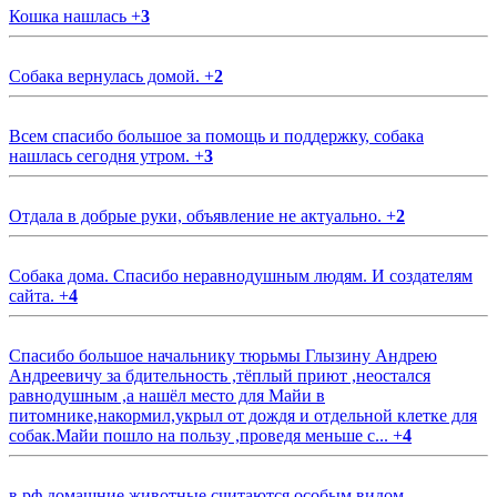
Кошка нашлась
+
3
Собака вернулась домой.
+
2
Всем спасибо большое за помощь и поддержку, собака
нашлась сегодня утром.
+
3
Отдала в добрые руки, объявление не актуально.
+
2
Собака дома. Спасибо неравнодушным людям. И создателям
сайта.
+
4
Спасибо большое начальнику тюрьмы Глызину Андрею
Андреевичу за бдительность ,тёплый приют ,неостался
равнодушным ,а нашёл место для Майи в
питомнике,накормил,укрыл от дождя и отдельной клетке для
собак.Майи пошло на пользу ,проведя меньше с...
+
4
в рф домашние животные считаются особым видом