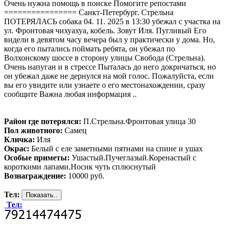
Очень нужна помощь в поиске Помогите репостами
================ Санкт-Петербург. Стрельна
ПОТЕРЯЛАСЬ собака 04. 11. 2025 в 13:30 убежал с участка на
ул. Фронтовая чихуахуа, кобель. Зовут Иля. Пугливый Его
видели в девятом часу вечера был у практически у дома. Но,
когда его пытались поймать ребята, он убежал по
Волхонскому шоссе в сторону улицы Свобода (Стрельна).
Очень напуган и в стрессе Пыталась до него докричаться, но
он убежал даже не дернулся на мой голос. Пожалуйста, если
вы его увидите или узнаете о его местонахождении, сразу
сообщите Важна любая информация ..
Район где потерялся:
П.Стрельна.Фронтовая улица 30
Пол животного:
Самец
Кличка:
Иля
Окрас:
Белый с еле заметными пятнами на спине и ушах
Особые приметы:
Ушастый.Пучеглазый.Коренастый с
короткими лапами.Носик чуть сплюснутый
Вознаграждение:
10000 руб.
Тел:
Тел: