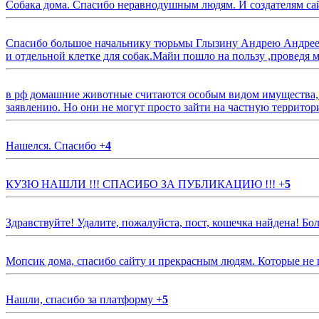
Собака дома. Спасибо неравнодушным людям. И создателям са
Спасибо большое начальнику тюрьмы Глызину Андрею Андрееви
и отдельной клетке для собак.Майи пошло на пользу ,проведя м
в рф домашние животные считаются особым видом имущества, и 
заявлению. Но они не могут просто зайти на частную территор
Нашелся. Спасибо
+
4
КУЗЮ НАШЛИ !!! СПАСИБО ЗА ПУБЛИКАЦИЮ !!!
+
5
Здравствуйте! Удалите, пожалуйста, пост, кошечка найдена! Б
Мопсик дома, спасибо сайту и прекрасным людям. Которые не
Нашли, спасибо за платформу
+
5