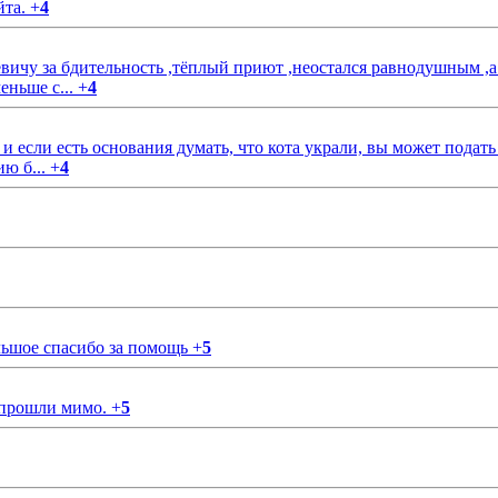
йта.
+
4
чу за бдительность ,тёплый приют ,неостался равнодушным ,а
еньше с...
+
4
если есть основания думать, что кота украли, вы может подать
ию б...
+
4
ольшое спасибо за помощь
+
5
 прошли мимо.
+
5