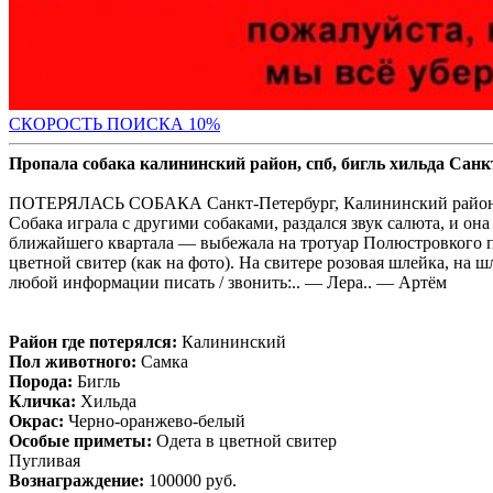
С
КОРОСТЬ ПОИСКА 10%
Пропала собака калининский район, спб, бигль хильда Санк
ПОТЕРЯЛАСЬ СОБАКА Санкт-Петербург, Калининский район Пор
Собака играла с другими собаками, раздался звук салюта, и она
ближайшего квартала — выбежала на тротуар Полюстровкого пр
цветной свитер (как на фото). На свитере розовая шлейка
любой информации писать / звонить:.. — Лера.. — Артём
Район где потерялся:
Калининский
Пол животного:
Самка
Порода:
Бигль
Кличка:
Хильда
Окрас:
Черно-оранжево-белый
Особые приметы:
Одета в цветной свитер
Пугливая
Вознаграждение:
100000 руб.