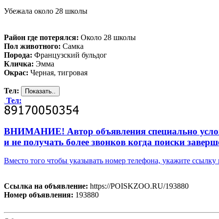
Убежала около 28 школы
Район где потерялся:
Около 28 школы
Пол животного:
Самка
Порода:
Французский бульдог
Кличка:
Эмма
Окрас:
Черная, тигровая
Тел:
Тел:
ВНИМАНИЕ! Автор объявления специально усложни
и не получать более звонков когда поиски заверш
Вместо того чтобы указывать номер телефона, укажите ссылк
Ссылка на объявление:
https://POISKZOO.RU/193880
Номер объявления:
193880