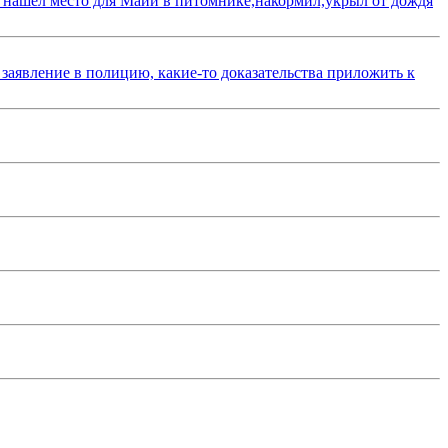
 нашёл место для Майи в питомнике,накормил,укрыл от дождя
 заявление в полицию, какие-то доказательства приложить к