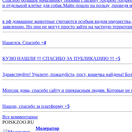
Спасибо большое начальнику тюрьмы Глызину Андрею Андрееви
и отдельной клетке для собак.Майи пошло на пользу ,проведя м
в рф домашние животные считаются особым видом имущества, и 
заявлению. Но они не могут просто зайти на частную территор
Нашелся. Спасибо
+
4
КУЗЮ НАШЛИ !!! СПАСИБО ЗА ПУБЛИКАЦИЮ !!!
+
5
Здравствуйте! Удалите, пожалуйста, пост, кошечка найдена! Б
Мопсик дома, спасибо сайту и прекрасным людям. Которые не
Нашли, спасибо за платформу
+
5
Все комментарии
POISKZOO.RU
Модератор