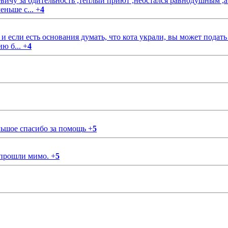
чу за бдительность ,тёплый приют ,неостался равнодушным ,а
еньше с...
+
4
если есть основания думать, что кота украли, вы может подать
ию б...
+
4
ольшое спасибо за помощь
+
5
 прошли мимо.
+
5