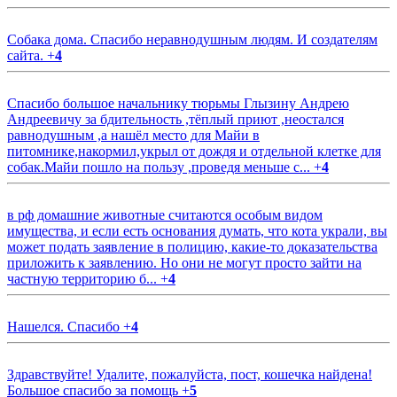
Собака дома. Спасибо неравнодушным людям. И создателям
сайта.
+
4
Спасибо большое начальнику тюрьмы Глызину Андрею
Андреевичу за бдительность ,тёплый приют ,неостался
равнодушным ,а нашёл место для Майи в
питомнике,накормил,укрыл от дождя и отдельной клетке для
собак.Майи пошло на пользу ,проведя меньше с...
+
4
в рф домашние животные считаются особым видом
имущества, и если есть основания думать, что кота украли, вы
может подать заявление в полицию, какие-то доказательства
приложить к заявлению. Но они не могут просто зайти на
частную территорию б...
+
4
Нашелся. Спасибо
+
4
Здравствуйте! Удалите, пожалуйста, пост, кошечка найдена!
Большое спасибо за помощь
+
5