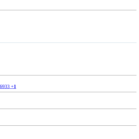
56933
+
1