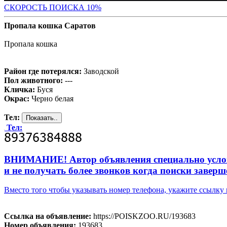
С
КОРОСТЬ ПОИСКА 10%
Пропала кошка Саратов
Пропала кошка
Район где потерялся:
Заводской
Пол животного:
---
Кличка:
Буся
Окрас:
Черно белая
Тел:
Тел:
ВНИМАНИЕ! Автор объявления специально усложни
и не получать более звонков когда поиски заверш
Вместо того чтобы указывать номер телефона, укажите ссылк
Ссылка на объявление:
https://POISKZOO.RU/193683
Номер объявления:
193683