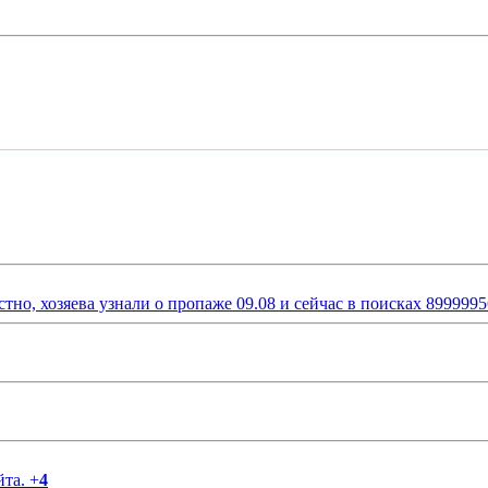
стно, хозяева узнали о пропаже 09.08 и сейчас в поисках 899999
йта.
+
4