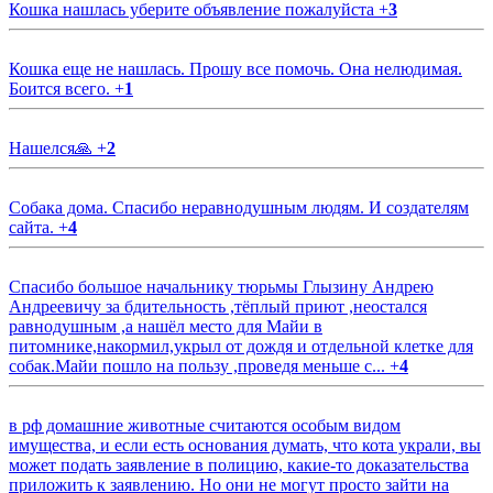
Кошка нашлась уберите объявление пожалуйста
+
3
Кошка еще не нашлась. Прошу все помочь. Она нелюдимая.
Боится всего.
+
1
Нашелся🙏
+
2
Собака дома. Спасибо неравнодушным людям. И создателям
сайта.
+
4
Спасибо большое начальнику тюрьмы Глызину Андрею
Андреевичу за бдительность ,тёплый приют ,неостался
равнодушным ,а нашёл место для Майи в
питомнике,накормил,укрыл от дождя и отдельной клетке для
собак.Майи пошло на пользу ,проведя меньше с...
+
4
в рф домашние животные считаются особым видом
имущества, и если есть основания думать, что кота украли, вы
может подать заявление в полицию, какие-то доказательства
приложить к заявлению. Но они не могут просто зайти на