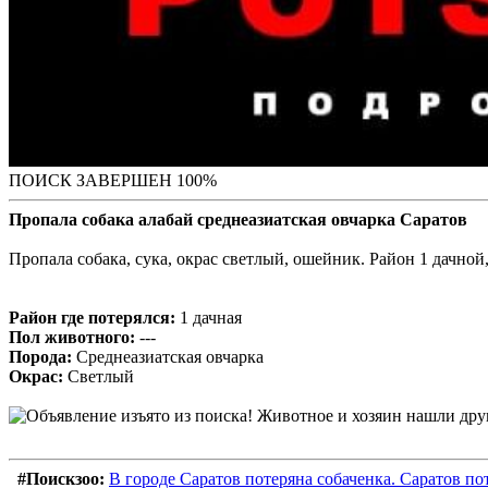
ПОИСК ЗАВЕРШЕН 100%
Пропала собака алабай среднеазиатская овчарка Саратов
Пропала собака, сука, окрас светлый, ошейник. Район 1 дачной
Район где потерялся:
1 дачная
Пол животного:
---
Порода:
Среднеазиатская овчарка
Окрас:
Светлый
#Поискзоо:
В городе Саратов потеряна собаченка. Саратов по