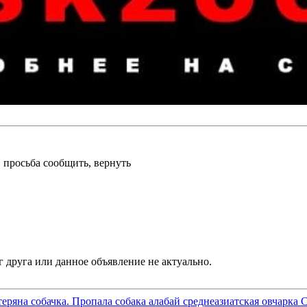
, просьба сообщить, вернуть
теряна собачка. Пропала собака алабай среднеазиатская овчарка 