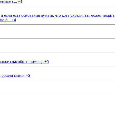
еньше с...
+
4
если есть основания думать, что кота украли, вы может подать
ию б...
+
4
ольшое спасибо за помощь
+
5
 прошли мимо.
+
5