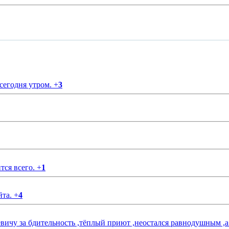
 сегодня утром.
+
3
тся всего.
+
1
йта.
+
4
чу за бдительность ,тёплый приют ,неостался равнодушным ,а