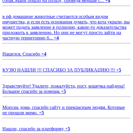
собак.Майи пошло на пользу ,проведя меньше с...
+
4
в рф домашние животные считаются особым видом
имущества, и если есть основания думать, что кота украли, вы
может подать заявление в полицию, какие-то доказательства
приложить к заявлению. Но они не могут просто зайти на
частную территорию б...
+
4
Нашелся. Спасибо
+
4
КУЗЮ НАШЛИ !!! СПАСИБО ЗА ПУБЛИКАЦИЮ !!!
+
5
Здравствуйте! Удалите, пожалуйста, пост, кошечка найдена!
Большое спасибо за помощь
+
5
Мопсик дома, спасибо сайту и прекрасным людям. Которые
не прошли мимо.
+
5
Нашли, спасибо за платформу
+
5