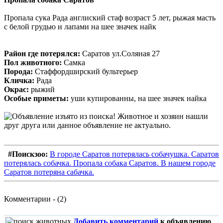
Пропала сука Рада англиский стаф возраст 5 лет, рыжая масть
с белой грудью и лапами на шее значек найк
Район где потерялся:
Саратов ул.Соляная 27
Пол животного:
Самка
Порода:
Стаффордширский бультерьер
Кличка:
Рада
Окрас:
рыжий
Особые приметы:
уши купированны, на шее значек найка
#Поискзоо:
В городе Саратов потерялась собачушка. Саратов
потерялась собачка. Пропала собака Саратов. В нашем городе
Саратов потеряна сабачка.
Комментарии - (2)
Добавить комментарий
к объявлению