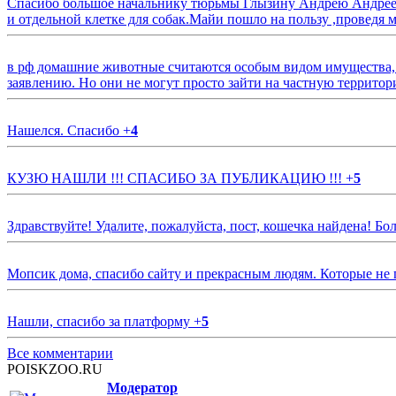
Спасибо большое начальнику тюрьмы Глызину Андрею Андрееви
и отдельной клетке для собак.Майи пошло на пользу ,проведя м
в рф домашние животные считаются особым видом имущества, и 
заявлению. Но они не могут просто зайти на частную территор
Нашелся. Спасибо
+
4
КУЗЮ НАШЛИ !!! СПАСИБО ЗА ПУБЛИКАЦИЮ !!!
+
5
Здравствуйте! Удалите, пожалуйста, пост, кошечка найдена! Б
Мопсик дома, спасибо сайту и прекрасным людям. Которые не
Нашли, спасибо за платформу
+
5
Все комментарии
POISKZOO.RU
Модератор