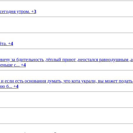
 сегодня утром.
+
3
йта.
+
4
чу за бдительность ,тёплый приют ,неостался равнодушным ,а
еньше с...
+
4
если есть основания думать, что кота украли, вы может подать
ию б...
+
4