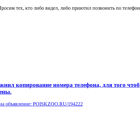
Просим тех, кто либо видел, либо приютил позвонить по телефо
л копирование номера телефона, для того чтобы 
ены.
у на объявление: POISKZOO.RU/194222