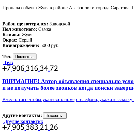
Пропала собачка Жуля в районе Агафоновки города Саратова. 
Район где потерялся:
Заводской
Пол животного:
Самка
Кличка:
Жуля
Окрас:
Серый
Вознаграждение:
5000 руб.
Тел:
Тел:
-
-
ВНИМАНИЕ! Автор объявления специально усложни
и не получать более звонков когда поиски заверш
Вместо того чтобы указывать номер телефона, укажите ссылк
Другие контакты:
Другие контакты:
-
-