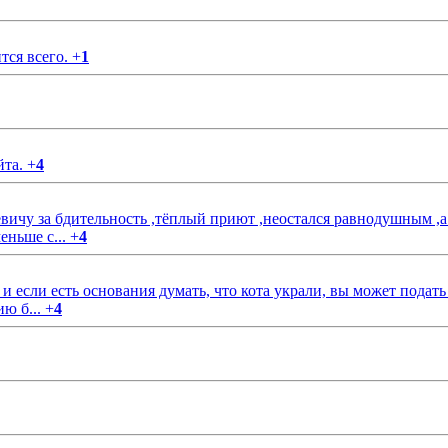
тся всего.
+
1
йта.
+
4
чу за бдительность ,тёплый приют ,неостался равнодушным ,а
еньше с...
+
4
если есть основания думать, что кота украли, вы может подать
ию б...
+
4