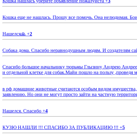
Кошка нашлась уберите объявление пожалуйста
+
3
Кошка еще не нашлась. Прошу все помочь. Она нелюдимая. Бои
Нашелся🙏
+
2
Собака дома. Спасибо неравнодушным людям. И создателям са
Спасибо большое начальнику тюрьмы Глызину Андрею Андрееви
и отдельной клетке для собак.Майи пошло на пользу ,проведя м
в рф домашние животные считаются особым видом имущества, и 
заявлению. Но они не могут просто зайти на частную территор
Нашелся. Спасибо
+
4
КУЗЮ НАШЛИ !!! СПАСИБО ЗА ПУБЛИКАЦИЮ !!!
+
5