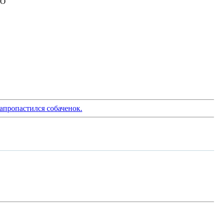
НО
запропастился собаченок.