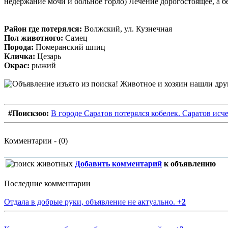
недержание мочи и больное горло) Лечение дорогостоящее, 
Район где потерялся:
Волжский, ул. Кузнечная
Пол животного:
Самец
Порода:
Померанский шпиц
Кличка:
Цезарь
Окрас:
рыжий
#Поискзоо:
В городе Саратов потерялся кобелек. Саратов исч
Комментарии - (0)
Добавить комментарий
к объявлению
Последние комментарии
Отдала в добрые руки, объявление не актуально.
+
2