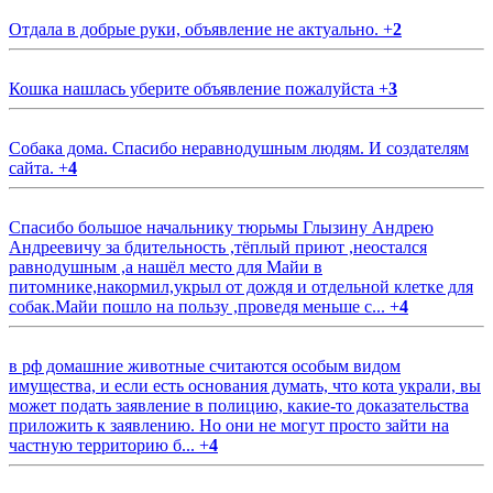
Отдала в добрые руки, объявление не актуально.
+
2
Кошка нашлась уберите объявление пожалуйста
+
3
Собака дома. Спасибо неравнодушным людям. И создателям
сайта.
+
4
Спасибо большое начальнику тюрьмы Глызину Андрею
Андреевичу за бдительность ,тёплый приют ,неостался
равнодушным ,а нашёл место для Майи в
питомнике,накормил,укрыл от дождя и отдельной клетке для
собак.Майи пошло на пользу ,проведя меньше с...
+
4
в рф домашние животные считаются особым видом
имущества, и если есть основания думать, что кота украли, вы
может подать заявление в полицию, какие-то доказательства
приложить к заявлению. Но они не могут просто зайти на
частную территорию б...
+
4