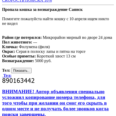
С
КОРОСТЬ ПОИСКА 10%
Пропала кошка за вознаграждение Саянск
Помогите пожалуйста найти кошку с 10 апреля ищем никто
не видел
Район где потерялся:
Микрорайон мирный во дворе 24 дома
Пол животного:
---
Кличка:
Филумена (филя)
Окрас:
Серая в полоску лапы и пятна на торсе
Особые приметы:
Короткий хвост 13 см
Вознаграждение:
5000 руб.
Тел:
Тел:
ВНИМАНИЕ! Автор объявления специально
усложнил копирование номера телефона, для
того чтобы при желании он смог его скрыть в
одном месте и не получать более звонков когда
поиски завершены.