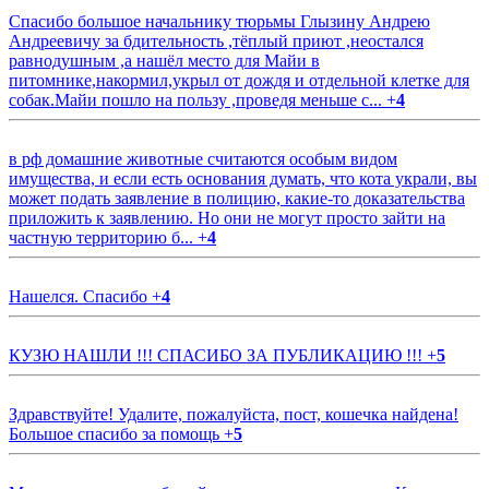
Спасибо большое начальнику тюрьмы Глызину Андрею
Андреевичу за бдительность ,тёплый приют ,неостался
равнодушным ,а нашёл место для Майи в
питомнике,накормил,укрыл от дождя и отдельной клетке для
собак.Майи пошло на пользу ,проведя меньше с...
+
4
в рф домашние животные считаются особым видом
имущества, и если есть основания думать, что кота украли, вы
может подать заявление в полицию, какие-то доказательства
приложить к заявлению. Но они не могут просто зайти на
частную территорию б...
+
4
Нашелся. Спасибо
+
4
КУЗЮ НАШЛИ !!! СПАСИБО ЗА ПУБЛИКАЦИЮ !!!
+
5
Здравствуйте! Удалите, пожалуйста, пост, кошечка найдена!
Большое спасибо за помощь
+
5