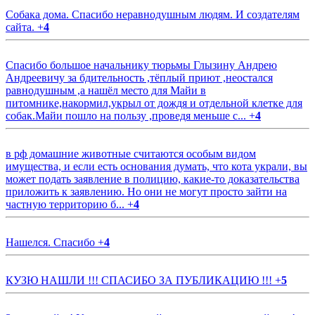
Собака дома. Спасибо неравнодушным людям. И создателям
сайта.
+
4
Спасибо большое начальнику тюрьмы Глызину Андрею
Андреевичу за бдительность ,тёплый приют ,неостался
равнодушным ,а нашёл место для Майи в
питомнике,накормил,укрыл от дождя и отдельной клетке для
собак.Майи пошло на пользу ,проведя меньше с...
+
4
в рф домашние животные считаются особым видом
имущества, и если есть основания думать, что кота украли, вы
может подать заявление в полицию, какие-то доказательства
приложить к заявлению. Но они не могут просто зайти на
частную территорию б...
+
4
Нашелся. Спасибо
+
4
КУЗЮ НАШЛИ !!! СПАСИБО ЗА ПУБЛИКАЦИЮ !!!
+
5