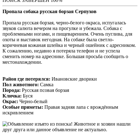
ПОИСК ЗАВЕРШЕН 100%
Пропала собака русская борзая Серпухов
Пропала русская борзая, черно-белого окраса, испугалась
звуков салюта вечером на прогулке и убежала. Собака с
проблемными ногами, и пищеварением. Очень пуглива, для
охоты и выставок негодная. На собаке была светло-
коричневая кожаная шлейка и черный ошейник с адресником.
К сожалению, недавно я потеряла телефон и не успела
сменить номер на адреснике. Большая просьба сообщить о
местонахождении.
Район где потерялся:
Ивановские дворики
Пол животного:
Самка
Порода:
Русская псовая борзая
Кличка:
Буся
Окрас:
Черно-белый
Особые приметы:
Правая задняя лапа с врождённым
искривлением