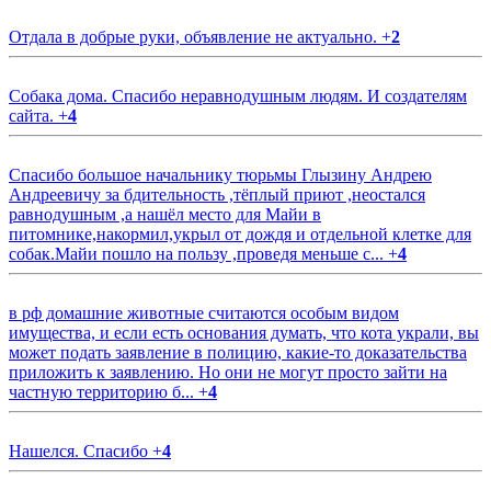
Отдала в добрые руки, объявление не актуально.
+
2
Собака дома. Спасибо неравнодушным людям. И создателям
сайта.
+
4
Спасибо большое начальнику тюрьмы Глызину Андрею
Андреевичу за бдительность ,тёплый приют ,неостался
равнодушным ,а нашёл место для Майи в
питомнике,накормил,укрыл от дождя и отдельной клетке для
собак.Майи пошло на пользу ,проведя меньше с...
+
4
в рф домашние животные считаются особым видом
имущества, и если есть основания думать, что кота украли, вы
может подать заявление в полицию, какие-то доказательства
приложить к заявлению. Но они не могут просто зайти на
частную территорию б...
+
4
Нашелся. Спасибо
+
4