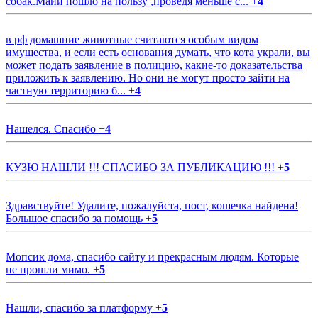
собак.Майи пошло на пользу ,проведя меньше с...
+
4
в рф домашние животные считаются особым видом
имущества, и если есть основания думать, что кота украли, вы
может подать заявление в полицию, какие-то доказательства
приложить к заявлению. Но они не могут просто зайти на
частную территорию б...
+
4
Нашелся. Спасибо
+
4
КУЗЮ НАШЛИ !!! СПАСИБО ЗА ПУБЛИКАЦИЮ !!!
+
5
Здравствуйте! Удалите, пожалуйста, пост, кошечка найдена!
Большое спасибо за помощь
+
5
Мопсик дома, спасибо сайту и прекрасным людям. Которые
не прошли мимо.
+
5
Нашли, спасибо за платформу
+
5