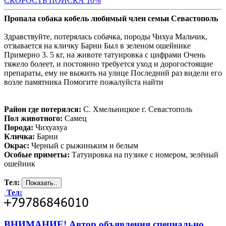
С
КОРОСТЬ ПОИСКА 10%
Пропала собака кобель любимый член семьи Севастополь
Здравствуйте, потерялась собачка, породы Чихуа Мальчик,
отзывается на кличку Барни Был в зеленом ошейнике
Примерно 3. 5 кг, на животе татуировка с цифрами Очень
тяжело болеет, и постоянно требуется уход и дорогостоящие
препараты, ему не выжить на улице Последний раз видели его
возле памятника Помогите пожалуйста найти
Район где потерялся:
С. Хмельницкое г. Севастополь
Пол животного:
Самец
Порода:
Чихуахуа
Кличка:
Барни
Окрас:
Черный с рыжиньким и белым
Особые приметы:
Татуировка на пузике с номером, зелёный
ошейник
Тел:
Тел:
ВНИМАНИЕ! Автор объявления специально