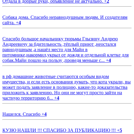
Отдала в добрые руки, объявление не актуально.
+
2
Собака дома. Спасибо неравнодушным людям. И создателям
сайта.
+
4
Спасибо большое начальнику тюрьмы Глызину Андрею
Андреевичу за бдительность ,тёплый приют ,неостался
равнодушным ,а нашёл место для Майи в
питомнике,накормил,укрыл от дождя и отдельной клетке для
собак.Майи пошло на пользу ,проведя меньше с...
+
4
в рф домашние животные считаются особым видом
имущества, и если есть основания думать, что кота украли, вы
может подать заявление в полицию, какие-то доказательства
приложить к заявлению. Но они не могут просто зайти на
частную территорию б...
+
4
Нашелся. Спасибо
+
4
КУЗЮ НАШЛИ !!! СПАСИБО ЗА ПУБЛИКАЦИЮ !!!
+
5