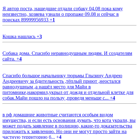
Я автор поста, нашедшие отдали собаку 04.08 пока кому
неизвестно, хозяева узнали о пропаже 09.08 и сейчас в
поисках 89999956933
+
1
Кошка нашлась
+
3
Собака дома. Спасибо неравнодушным людям. И создателям
сайта.
+
4
Спасибо большое начальнику тюрьмы Глызину Андрею
Андреевичу за бдительность ,тёплый приют ,неостался
равнодушным ,а нашёл место для Майи в
питомнике,накормил,укрыл от дождя и отдельной клетке для
собак.Майи пошло на пользу ,проведя меньше с...
+
4
в рф домашние животные считаются особым видом
имущества, и если есть основания думать, что кота украли, вы
может подать заявление в полицию, какие-то доказательства
приложить к заявлению. Но они не могут просто зайти на
частную территорию б...
+
4