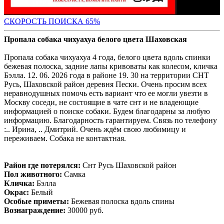
СКОРОСТЬ ПОИС
КА 65%
Пропала собака чихуахуа белого цвета Шаховская
Пропала собака чихуахуа 4 года, белого цвета вдоль спинки
бежевая полоска, задние лапы кривоваты как колесом, кличка
Бэлла. 12. 06. 2026 года в районе 19. 30 на территории СНТ
Русь, Шаховской район деревня Пески. Очень просим всех
неравнодушных помочь есть вариант что ее могли увезти в
Москву соседи, не состоящие в чате снт и не владеющие
информацией о поиске собаки. Будем благодарны за любую
информацию. Благодарность гарантируем. Связь по телефону
:.. Ирина, .. Дмитрий. Очень ждём свою любимицу и
переживаем. Собака не контактная.
Район где потерялся:
Снт Русь Шаховской район
Пол животного:
Самка
Кличка:
Бэлла
Окрас:
Белый
Особые приметы:
Бежевая полоска вдоль спины
Вознаграждение:
30000 руб.