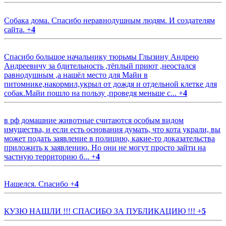
Собака дома. Спасибо неравнодушным людям. И создателям
сайта.
+
4
Спасибо большое начальнику тюрьмы Глызину Андрею
Андреевичу за бдительность ,тёплый приют ,неостался
равнодушным ,а нашёл место для Майи в
питомнике,накормил,укрыл от дождя и отдельной клетке для
собак.Майи пошло на пользу ,проведя меньше с...
+
4
в рф домашние животные считаются особым видом
имущества, и если есть основания думать, что кота украли, вы
может подать заявление в полицию, какие-то доказательства
приложить к заявлению. Но они не могут просто зайти на
частную территорию б...
+
4
Нашелся. Спасибо
+
4
КУЗЮ НАШЛИ !!! СПАСИБО ЗА ПУБЛИКАЦИЮ !!!
+
5