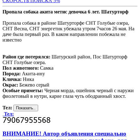
СКОРОСТЬ ПОИСКА 5%
Пропала собака акита метис девочка 6 лет. Шатурторф
Пропала собака в районе Шатурторфе СНТ Голубые озера,
СНТ Весна, СНТ энергетик убежала утром 7часов 26 мая. На
даче была первый раз. В каком направлении побежала не
известно
Район где потерялся:
Шатурский район, Пос Шатурторф
СНТ Голубые озера.
Пол животного:
Самка
Порода:
Акита-ину
Кличка:
Ника
Окрас:
Бежево серый
Особые приметы:
Черная морда, ошейник черный с наружи
фиолетовый в нутри, карие глаза чуть ободранный хвост.
Тел:
Тел:
ВНИМАНИЕ! Автор объявления специально