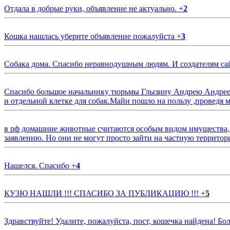
Отдала в добрые руки, объявление не актуально.
+
2
Кошка нашлась уберите объявление пожалуйста
+
3
Собака дома. Спасибо неравнодушным людям. И создателям са
Спасибо большое начальнику тюрьмы Глызину Андрею Андрееви
и отдельной клетке для собак.Майи пошло на пользу ,проведя м
в рф домашние животные считаются особым видом имущества, и 
заявлению. Но они не могут просто зайти на частную территор
Нашелся. Спасибо
+
4
КУЗЮ НАШЛИ !!! СПАСИБО ЗА ПУБЛИКАЦИЮ !!!
+
5
Здравствуйте! Удалите, пожалуйста, пост, кошечка найдена! Б