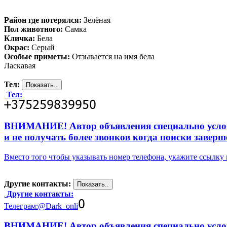
Район где потерялся:
Зелёная
Пол животного:
Самка
Кличка:
Бела
Окрас:
Серый
Особые приметы:
Отзывается на имя бела
Ласкавая
Тел:
Тел:
ВНИМАНИЕ! Автор объявления специально усложни
и не получать более звонков когда поиски заверш
Вместо того чтобы указывать номер телефона, укажите ссылк
Другие контакты:
Другие контакты:
Телеграм:@Dark_onli
ВНИМАНИЕ! Автор объявления специально усложни