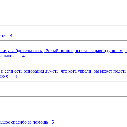
йта.
+
4
чу за бдительность ,тёплый приют ,неостался равнодушным ,а
еньше с...
+
4
если есть основания думать, что кота украли, вы может подать
ию б...
+
4
ольшое спасибо за помощь
+
5