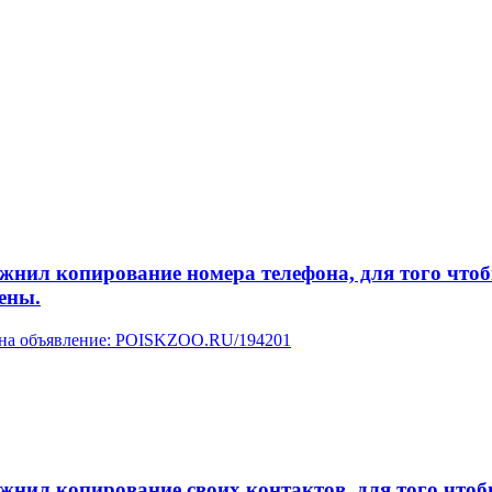
л копирование номера телефона, для того чтобы 
ены.
у на объявление: POISKZOO.RU/194201
л копирование своих контактов, для того чтобы 