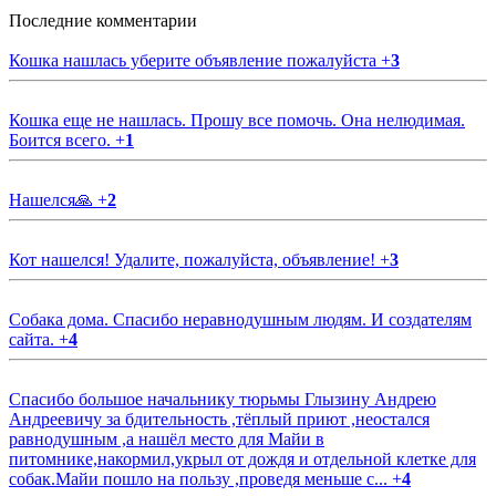
Последние комментарии
Кошка нашлась уберите объявление пожалуйста
+
3
Кошка еще не нашлась. Прошу все помочь. Она нелюдимая.
Боится всего.
+
1
Нашелся🙏
+
2
Кот нашелся! Удалите, пожалуйста, объявление!
+
3
Собака дома. Спасибо неравнодушным людям. И создателям
сайта.
+
4
Спасибо большое начальнику тюрьмы Глызину Андрею
Андреевичу за бдительность ,тёплый приют ,неостался
равнодушным ,а нашёл место для Майи в
питомнике,накормил,укрыл от дождя и отдельной клетке для
собак.Майи пошло на пользу ,проведя меньше с...
+
4