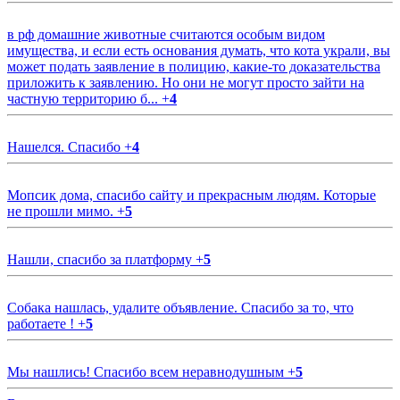
в рф домашние животные считаются особым видом
имущества, и если есть основания думать, что кота украли, вы
может подать заявление в полицию, какие-то доказательства
приложить к заявлению. Но они не могут просто зайти на
частную территорию б...
+
4
Нашелся. Спасибо
+
4
Мопсик дома, спасибо сайту и прекрасным людям. Которые
не прошли мимо.
+
5
Нашли, спасибо за платформу
+
5
Собака нашлась, удалите объявление. Спасибо за то, что
работаете !
+
5
Мы нашлись! Спасибо всем неравнодушным
+
5