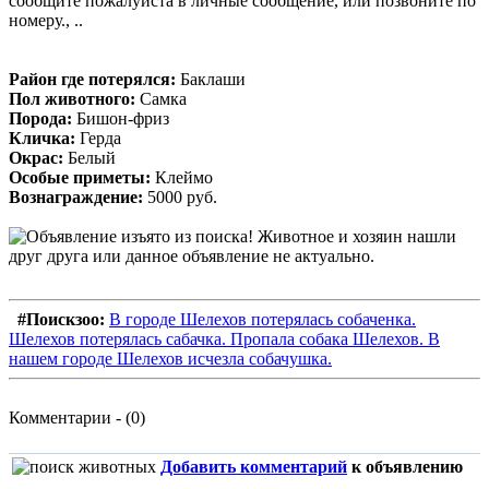
сообщите пожалуйста в личные сообщение, или позвоните по
номеру., ..
Район где потерялся:
Баклаши
Пол животного:
Самка
Порода:
Бишон-фриз
Кличка:
Герда
Окрас:
Белый
Особые приметы:
Клеймо
Вознаграждение:
5000 руб.
#Поискзоо:
В городе Шелехов потерялась собаченка.
Шелехов потерялась сабачка. Пропала собака Шелехов. В
нашем городе Шелехов исчезла собачушка.
Комментарии - (0)
Добавить комментарий
к объявлению