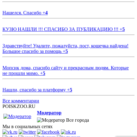
Нашелся. Спасибо
+
4
КУЗЮ НАШЛИ !!! СПАСИБО ЗА ПУБЛИКАЦИЮ !!!
+
5
Здравствуйте! Удалите, пожалуйста, пост, кошечка найдена!
Большое спасибо за помощь
+
5
Мопсик дома, спасибо сайту и прекрасным людям. Которые
не прошли мимо.
+
5
Нашли, спасибо за платформу
+
5
Все комментарии
POISKZOO.RU
Модератор
Все города
Мы в социальных сетях