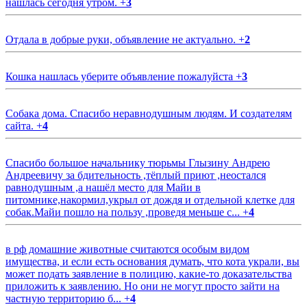
нашлась сегодня утром.
+
3
Отдала в добрые руки, объявление не актуально.
+
2
Кошка нашлась уберите объявление пожалуйста
+
3
Собака дома. Спасибо неравнодушным людям. И создателям
сайта.
+
4
Спасибо большое начальнику тюрьмы Глызину Андрею
Андреевичу за бдительность ,тёплый приют ,неостался
равнодушным ,а нашёл место для Майи в
питомнике,накормил,укрыл от дождя и отдельной клетке для
собак.Майи пошло на пользу ,проведя меньше с...
+
4
в рф домашние животные считаются особым видом
имущества, и если есть основания думать, что кота украли, вы
может подать заявление в полицию, какие-то доказательства
приложить к заявлению. Но они не могут просто зайти на
частную территорию б...
+
4