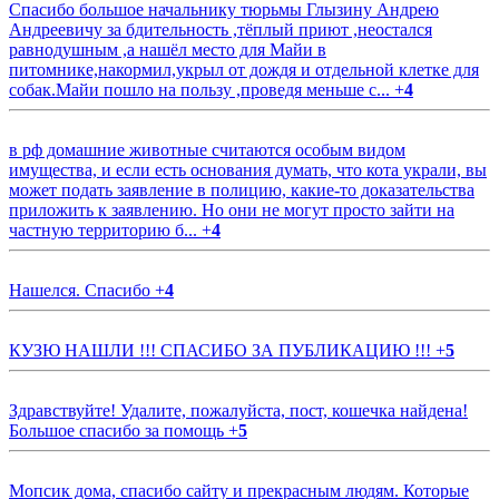
Спасибо большое начальнику тюрьмы Глызину Андрею
Андреевичу за бдительность ,тёплый приют ,неостался
равнодушным ,а нашёл место для Майи в
питомнике,накормил,укрыл от дождя и отдельной клетке для
собак.Майи пошло на пользу ,проведя меньше с...
+
4
в рф домашние животные считаются особым видом
имущества, и если есть основания думать, что кота украли, вы
может подать заявление в полицию, какие-то доказательства
приложить к заявлению. Но они не могут просто зайти на
частную территорию б...
+
4
Нашелся. Спасибо
+
4
КУЗЮ НАШЛИ !!! СПАСИБО ЗА ПУБЛИКАЦИЮ !!!
+
5
Здравствуйте! Удалите, пожалуйста, пост, кошечка найдена!
Большое спасибо за помощь
+
5
Мопсик дома, спасибо сайту и прекрасным людям. Которые