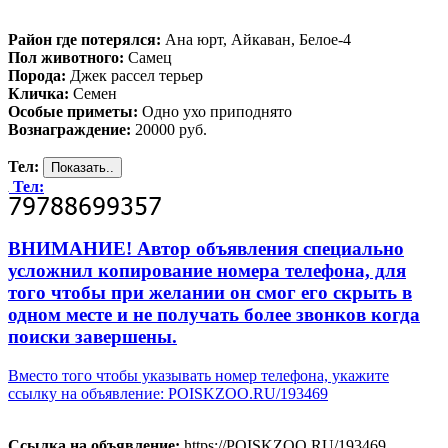
Район где потерялся:
Ана юрт, Айкаван, Белое-4
Пол животного:
Самец
Порода:
Джек рассел терьер
Кличка:
Семен
Особые приметы:
Одно ухо приподнято
Вознаграждение:
20000 руб.
Тел:
Тел:
ВНИМАНИЕ! Автор объявления специально
усложнил копирование номера телефона, для
того чтобы при желании он смог его скрыть в
одном месте и не получать более звонков когда
поиски завершены.
Вместо того чтобы указывать номер телефона, укажите
ссылку на объявление: POISKZOO.RU/193469
Ссылка на объявление:
https://POISKZOO.RU/193469