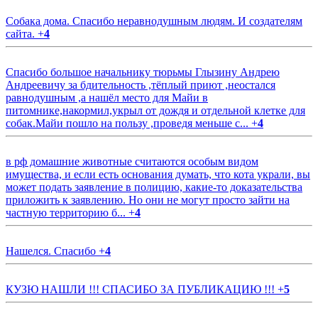
Собака дома. Спасибо неравнодушным людям. И создателям
сайта.
+
4
Спасибо большое начальнику тюрьмы Глызину Андрею
Андреевичу за бдительность ,тёплый приют ,неостался
равнодушным ,а нашёл место для Майи в
питомнике,накормил,укрыл от дождя и отдельной клетке для
собак.Майи пошло на пользу ,проведя меньше с...
+
4
в рф домашние животные считаются особым видом
имущества, и если есть основания думать, что кота украли, вы
может подать заявление в полицию, какие-то доказательства
приложить к заявлению. Но они не могут просто зайти на
частную территорию б...
+
4
Нашелся. Спасибо
+
4
КУЗЮ НАШЛИ !!! СПАСИБО ЗА ПУБЛИКАЦИЮ !!!
+
5