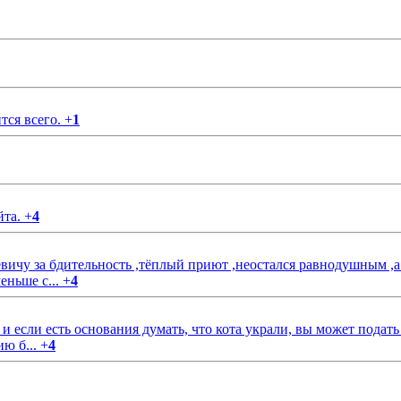
тся всего.
+
1
йта.
+
4
чу за бдительность ,тёплый приют ,неостался равнодушным ,а
еньше с...
+
4
если есть основания думать, что кота украли, вы может подать
ию б...
+
4