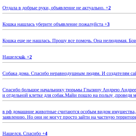
Отдала в добрые руки, объявление не актуально.
+
2
Кошка нашлась уберите объявление пожалуйста
+
3
Кошка еще не нашлась. Прошу все помочь. Она нелюдимая. Бои
Нашелся🙏
+
2
Собака дома. Спасибо неравнодушным людям. И создателям са
Спасибо большое начальнику тюрьмы Глызину Андрею Андрееви
и отдельной клетке для собак.Майи пошло на пользу ,проведя м
в рф домашние животные считаются особым видом имущества, и 
заявлению. Но они не могут просто зайти на частную территор
Нашелся. Спасибо
+
4