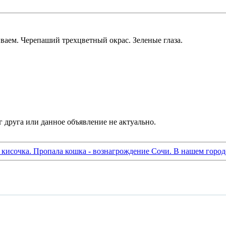
ем. Черепаший трехцветный окрас. Зеленые глаза.
а кисочка. Пропала кошка - вознагрождение Сочи. В нашем город