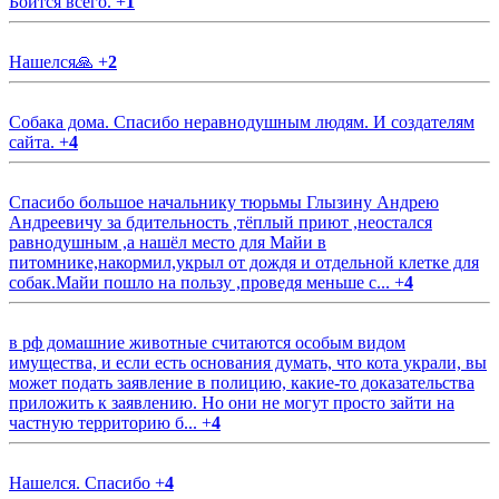
Боится всего.
+
1
Нашелся🙏
+
2
Собака дома. Спасибо неравнодушным людям. И создателям
сайта.
+
4
Спасибо большое начальнику тюрьмы Глызину Андрею
Андреевичу за бдительность ,тёплый приют ,неостался
равнодушным ,а нашёл место для Майи в
питомнике,накормил,укрыл от дождя и отдельной клетке для
собак.Майи пошло на пользу ,проведя меньше с...
+
4
в рф домашние животные считаются особым видом
имущества, и если есть основания думать, что кота украли, вы
может подать заявление в полицию, какие-то доказательства
приложить к заявлению. Но они не могут просто зайти на
частную территорию б...
+
4
Нашелся. Спасибо
+
4