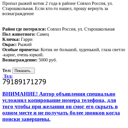
Пропал рыжий котик 2 года в районе Совхоз Россия, ул.
Старошкольная. Если кто-то нашел, прошу вернуть за
вознаграждение
Район где потерялся:
Совхоз Россия, ул. Старошкольная
Пол животного:
Самец
Кличка:
Гарри
Окрас:
Рыжий
Особые приметы:
Котик не большой, худенький, глаза светло
-карие, очень юркий.
Вознаграждение:
5000 руб.
Тел:
Тел:
ВНИМАНИЕ! Автор объявления специально
усложнил копирование номера телефона, для
того чтобы при желании он смог его скрыть в
одном месте и не получать более звонков когда
поиски завершены.