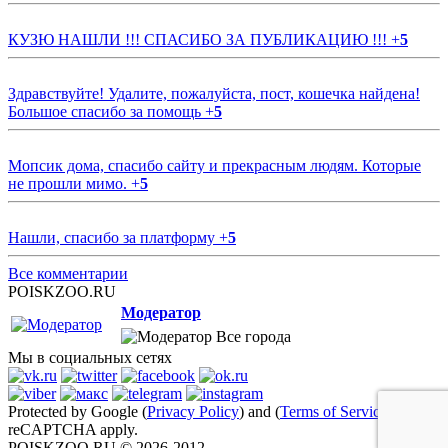
КУЗЮ НАШЛИ !!! СПАСИБО ЗА ПУБЛИКАЦИЮ !!!
+
5
Здравствуйте! Удалите, пожалуйста, пост, кошечка найдена!
Большое спасибо за помощь
+
5
Мопсик дома, спасибо сайту и прекрасным людям. Которые
не прошли мимо.
+
5
Нашли, спасибо за платформу
+
5
Все комментарии
POISKZOO.RU
Модератор
Все города
Мы в социальных сетях
Protected by Google (
Privacy Policy
) and (
Terms of Service
)
reCAPTCHA apply.
POISKZOO.RU © 2026-2012