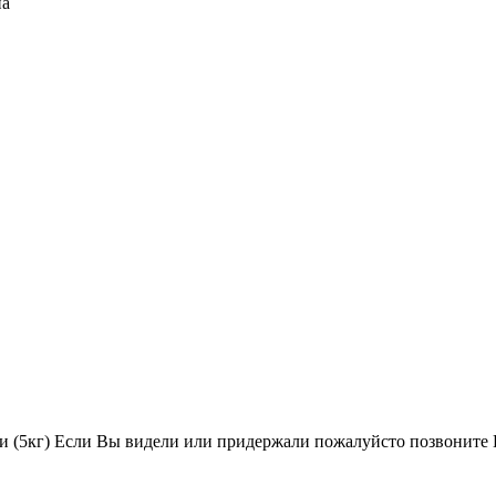
на
ини (5кг) Если Вы видели или придержали пожалуйсто позво