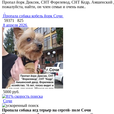
Пропал йорк Диксик, СНТ Форелевод, СНТ Кедр, Амшенский двор,
пожалуйста, найти, он член семьи и очень нам..
Пропала собака кобель йорк Сочи
59371
825
8 апреля 2026
5000 руб.
Сочи
Пропала собака ягд терьер на сергей- поле Сочи