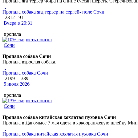
Пропала ягд терьер Фира на спине счесан шерсть. Стерелизова
Пропала собака ягд терьер на сергей- поле Сочи
2312
91
Вчера в 20:31
пропала
Сочи
Пропала собака Сочи
Пропала взрослая собака.
Пропала собака Сочи
21991
389
5 июля 2026
пропала
Сочи
Пропала собака китайская хохлатая пуховка Сочи
Пропала в Дагомысе 7 мая одета в яркооранжевую шлейку М
Пропала собака китайская хохлатая пуховка Сочи