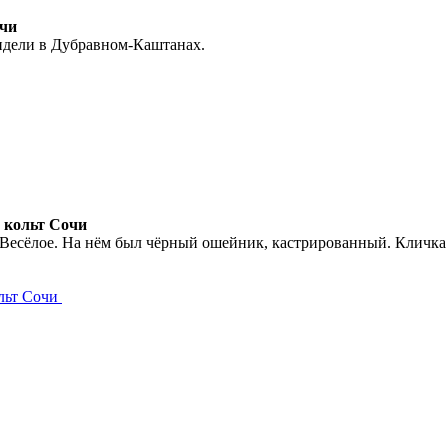
очи
видели в Дубравном-Каштанах.
. кольт Сочи
с. Весёлое. На нём был чёрный ошейник, кастрированный. Кличка
ольт Сочи