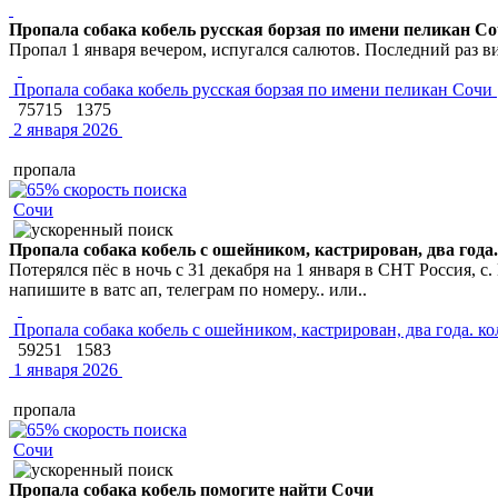
Пропала собака кобель русская борзая по имени пеликан С
Пропал 1 января вечером, испугался салютов. Последний раз 
Пропала собака кобель русская борзая по имени пеликан Сочи
75715
1375
2 января 2026
пропала
Сочи
Пропала собака кобель с ошейником, кастрирован, два года
Потерялся пёс в ночь с 31 декабря на 1 января в СНТ Россия, 
напишите в ватс ап, телеграм по номеру.. или..
Пропала собака кобель с ошейником, кастрирован, два года. к
59251
1583
1 января 2026
пропала
Сочи
Пропала собака кобель помогите найти Сочи