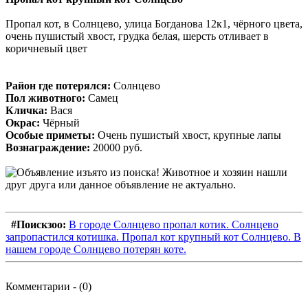
Пропал кот, в Солнцево, улица Богданова 12к1, чёрного цвета,
очень пушистый хвост, грудка белая, шерсть отливает в
коричневый цвет
Район где потерялся:
Солнцево
Пол животного:
Самец
Кличка:
Вася
Окрас:
Чёрный
Особые приметы:
Очень пушистый хвост, крупные лапы
Вознаграждение:
20000 руб.
#Поискзоо:
В городе Солнцево пропал котик. Солнцево
запропастился котишка. Пропал кот крупный кот Солнцево. В
нашем городе Солнцево потерян коте.
Комментарии - (0)