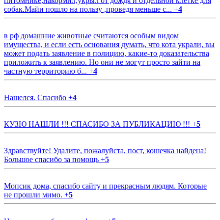
питомнике,накормил,укрыл от дождя и отдельной клетке для
собак.Майи пошло на пользу ,проведя меньше с...
+
4
в рф домашние животные считаются особым видом
имущества, и если есть основания думать, что кота украли, вы
может подать заявление в полицию, какие-то доказательства
приложить к заявлению. Но они не могут просто зайти на
частную территорию б...
+
4
Нашелся. Спасибо
+
4
КУЗЮ НАШЛИ !!! СПАСИБО ЗА ПУБЛИКАЦИЮ !!!
+
5
Здравствуйте! Удалите, пожалуйста, пост, кошечка найдена!
Большое спасибо за помощь
+
5
Мопсик дома, спасибо сайту и прекрасным людям. Которые
не прошли мимо.
+
5