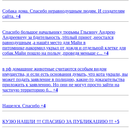
Собака дома. Спасибо неравнодушным людям. И создателям
сайта.
+
4
Спасибо большое начальнику тюрьмы Глызину Андрею
Андреевичу за бдительность ,тёплый приют ,неостался
равнодушным ,а нашёл место для Майи в
питомнике,накормил,укрыл от дождя и отдельной клетке для
собак.Майи пошло на пользу ,проведя меньше с...
+
4
в рф домашние животные считаются особым видом
имущества, и если есть основания думать, что кота украли, вы
может подать заявление в полицию, какие-то доказательства
приложить к заявлению. Но они не могут просто зайти на
частную территорию б...
+
4
Нашелся. Спасибо
+
4
КУЗЮ НАШЛИ !!! СПАСИБО ЗА ПУБЛИКАЦИЮ !!!
+
5