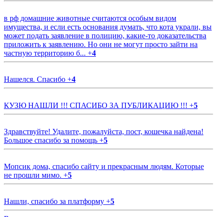
в рф домашние животные считаются особым видом
имущества, и если есть основания думать, что кота украли, вы
может подать заявление в полицию, какие-то доказательства
приложить к заявлению. Но они не могут просто зайти на
частную территорию б...
+
4
Нашелся. Спасибо
+
4
КУЗЮ НАШЛИ !!! СПАСИБО ЗА ПУБЛИКАЦИЮ !!!
+
5
Здравствуйте! Удалите, пожалуйста, пост, кошечка найдена!
Большое спасибо за помощь
+
5
Мопсик дома, спасибо сайту и прекрасным людям. Которые
не прошли мимо.
+
5
Нашли, спасибо за платформу
+
5